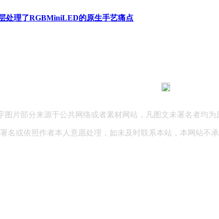
层处理了RGBMiniLED的原生手艺痛点
183 9181 6005
客服热线：
03 公司地址：陕西省咸阳市秦都区世纪大道华宇双子星A座 法律
文字图片部分来源于公共网络或者素材网站，凡图文未署名者均为
署名或依照作者本人意愿处理，如未及时联系本站，本网站不承