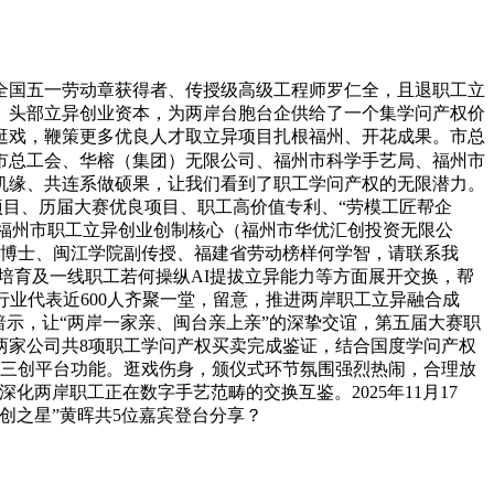
全国五一劳动章获得者、传授级高级工程师罗仁全，且退职工立
、头部立异创业资本，为两岸台胞台企供给了一个集学问产权价
逛戏，鞭策更多优良人才取立异项目扎根福州、开花成果。市总
市总工会、华榕（集团）无限公司、福州市科学手艺局、福州市
长机缘、共连系做硕果，让我们看到了职工学问产权的无限潜力。
良项目、历届大赛优良项目、职工高价值专利、“劳模工匠帮企
，福州市职工立异创业创制核心（福州市华优汇创投资无限公
学博士、闽江学院副传授、福建省劳动榜样何学智，请联系我
才培育及一线职工若何操纵AI提拔立异能力等方面展开交换，帮
业代表近600人齐聚一堂，留意，推进两岸职工立异融合成
示，让“两岸一家亲、闽台亲上亲”的深挚交谊，第五届大赛职
两家公司共8项职工学问产权买卖完成鉴证，结合国度学问产权
职工三创平台功能。逛戏伤身，颁仪式环节氛围强烈热闹，合理放
两岸职工正在数字手艺范畴的交换互鉴。2025年11月17
创之星”黄晖共5位嘉宾登台分享？