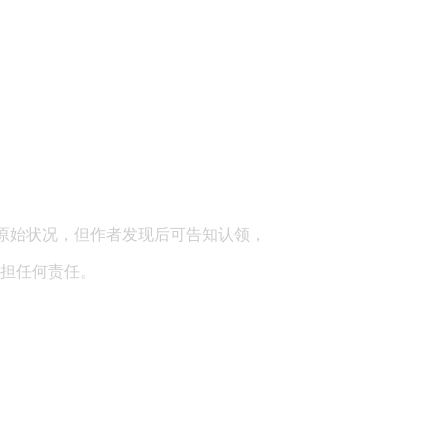
顾问：陕西润丰律师事务所
原始状况，但作者发现后可告知认领，
担任何责任。