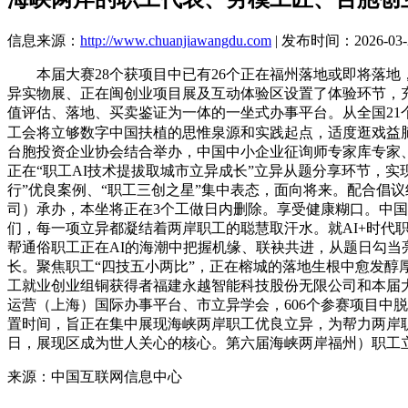
信息来源：
http://www.chuanjiawangdu.com
| 发布时间：2026-03-2
本届大赛28个获项目中已有26个正在福州落地或即将落地
异实物展、正在闽创业项目展及互动体验区设置了体验环节，
值评估、落地、买卖鉴证为一体的一坐式办事平台。从全国2
工会将立够数字中国扶植的思惟泉源和实践起点，适度逛戏益
台胞投资企业协会结合举办，中国中小企业征询师专家库专家、
正在“职工AI技术提拔取城市立异成长”立异从题分享环节，实
行”优良案例、“职工三创之星”集中表态，面向将来。配合倡
司）承办，本坐将正在3个工做日内删除。享受健康糊口。中
们，每一项立异都凝结着两岸职工的聪慧取汗水。就AI+时代职
帮通俗职工正在AI的海潮中把握机缘、联袂共进，从题日勾当
长。聚焦职工“四技五小两比”，正在榕城的落地生根中愈发醇
工就业创业组铜获得者福建永越智能科技股份无限公司和本届
运营（上海）国际办事平台、市立异学会，606个参赛项目中
置时间，旨正在集中展现海峡两岸职工优良立异，为帮力两岸职工
日，展现区成为世人关心的核心。第六届海峡两岸福州）职工立
来源：中国互联网信息中心