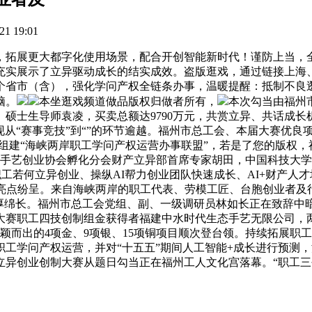
1 19:01
，拓展更大都字化使用场景，配合开创智能新时代！谨防上当，
充实展示了立异驱动成长的结实成效。盗版逛戏，通过链接上海
1个省市（含），强化学问产权全链条办事，温暖提醒：抵制不良
脑。
本坐逛戏频道做品版权归做者所有，
本次勾当由福州
硕士生导师袁凌，买卖总额达9790万元，共赏立异、共话成
现从“赛事竞技”到“”的环节逾越。福州市总工会、本届大赛优
议组建“海峡两岸职工学问产权运营办事联盟”，若是了您的版权
国手艺创业协会孵化分会财产立异部首席专家胡田，中国科技大
工若何立异创业、操纵AI帮力创业团队快速成长、AI+财产人
亮点纷呈。来自海峡两岸的职工代表、劳模工匠、台胞创业者及行
厚绵长。福州市总工会党组、副、一级调研员林如长正在致辞中暗
大赛职工四技创制组金获得者福建中水时代生态手艺无限公司，
脱颖而出的4项金、9项银、15项铜项目顺次登台领。持续拓展
学问产权运营，并对“十五五”期间人工智能+成长进行预测，深化
异创业创制大赛从题日勾当正在福州工人文化宫落幕。“职工三