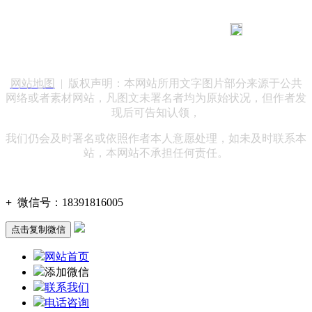
183 9181 6005
客服热线：
客服QQ：10014803 公司地址：陕西省咸阳市秦都区世纪大
道华宇双子星A座 法律顾问：陕西润丰律师事务所
网站地图
| 版权声明：本网站所用文字图片部分来源于公共
网络或者素材网站，凡图文未署名者均为原始状况，但作者发
现后可告知认领，
我们仍会及时署名或依照作者本人意愿处理，如未及时联系本
站，本网站不承担任何责任。
+
微信号：
18391816005
点击复制微信
网站首页
添加微信
联系我们
电话咨询