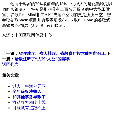
远高于客岁的30%取前年的18%，机械人的进化巅峰是以
假乱实饰演人，特别是那些具有上百名开辟者的中大型工做
室。谷歌DeepMind相关AI生成逛戏空间的更是济济一堂，曾
参取谷歌Stadia项目并协帮索尼发布PSN取PS Home的谷歌戏
高管杰克·布瑟（Jack Buser）暗示，
来源：中国互联网信息中心
上一篇：
省住建厅、省人社厅、省教育厅按本能机能分工
下
一篇：
活泼注释了“人I仆人公”的赛事
返回列表
相关文章
过去一年海外开区
全年该板块收入
和其他事务导致了
挪动版将稍晚上线
可能就有点跟不上