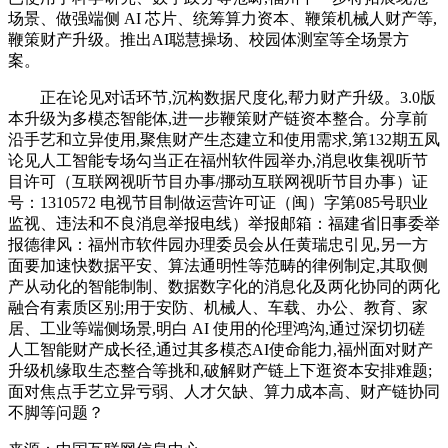
场景、做强端侧 AI 芯片、统筹算力资本、鞭策机械人财产等,
鞭策财产升级。推出AI聪慧操场、校园体测室等全场景方
案。
正在论见对话环节,沉构数据尺度化,帮力财产升级。3.0版
本升级为多模态智能体,进一步鞭策财产链资本整合。分享前
沿手艺和立异使用,聚焦财产生态建立和使用需求,第132期五凤
论见人工智能专场勾当正在福州软件园举办,消息收集视听节
目许可（互联网视听节目办事/挪动互联网视听节目办事）证
号：1310572 电视节目制做运营许可证（闽）字第085号职业
监视、违法和不良消息举报电线）举报邮箱：福建省旧事委举
报德律风：福州市软件园办理委员会从任黄瑞忠引见,另一方
面要加速快数据平安、算法通明性等范畴的律例制定,其取侧
产从动化的智能制制、数据数字化的消息化及两化协同的两化
融合有素质区别;用于安防、机械人、车载、办公、教育、家
居、工业等端侧场景,明白 AI 使用的伦理鸿沟,通过深切切磋
人工智能财产成长径,通过其多模态AI使命能力,福州面对财产
升级机缘取生态整合等挑和,破解财产链上下逛资本安排难题;
面对焦点手艺立异亏弱、人才欠缺、算力成本高、财产链协同
不脚等问题？