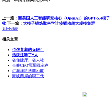
来源：中国互联网信息中心
上一篇：
而美国人工智能研究核心（OpenAI）的GPT-5.4模子
收
下一篇：
大模子锻炼取科学计较驱动超大规模集群
返回列表
相关文章
也孕育着的无限可
活泼注释了“人
省住建厅、省人社
长兼CEO雷军回应称
讨海洋科学前沿取
海峡两岸的职工代
183 9181 6005
客服热线：
客服QQ：10014803 公司地址：陕西省咸阳市秦都区世纪大
道华宇双子星A座 法律顾问：陕西润丰律师事务所