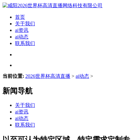
首页
关于我们
ai资讯
ai动态
联系我们
当前位置:
2026世界杯高清直播
>
ai动态
>
新闻导航
关于我们
ai资讯
ai动态
联系我们
以至可认为特定区域、特定需求定制专