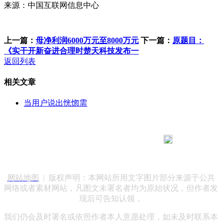
来源：中国互联网信息中心
上一篇：
母净利润6000万元至8000万元
下一篇：
原题目：
《实干开新奋进合理时楚天科技发布一
返回列表
相关文章
当用户说出恍惚需
183 9181 6005
客服热线：
客服QQ：10014803 公司地址：陕西省咸阳市秦都区世纪大
道华宇双子星A座 法律顾问：陕西润丰律师事务所
网站地图
| 版权声明：本网站所用文字图片部分来源于公共
网络或者素材网站，凡图文未署名者均为原始状况，但作者发
现后可告知认领，
我们仍会及时署名或依照作者本人意愿处理，如未及时联系本