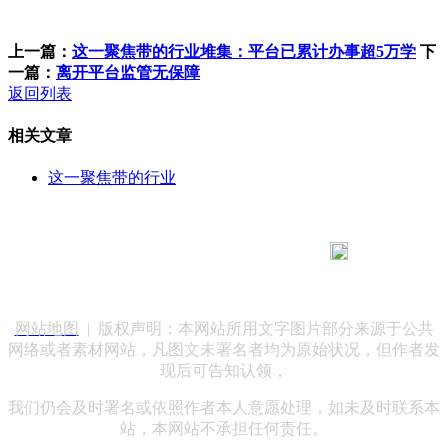
上一篇：
这一聚焦带的行业堆集：平台已累计办事超5万学
下
一篇：
离开平台监管无保障
返回列表
相关文章
这一聚焦带的行业
183 9181 6005
客服热线：
客服QQ：10014803 公司地址：陕西省咸阳市秦都区世纪大
道华宇双子星A座 法律顾问：陕西润丰律师事务所
网站地图
| 版权声明：本网站所用文字图片部分来源于公共
网络或者素材网站，凡图文未署名者均为原始状况，但作者发
现后可告知认领，
我们仍会及时署名或依照作者本人意愿处理，如未及时联系本
站，本网站不承担任何责任。