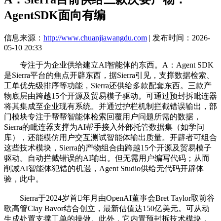
AgentSDK面向有编
信息来源：
http://www.chuanjiawangdu.com
| 发布时间：2026-
05-10 20:33
专注于为企业供给建立AI智能体的东西。A：Agent SDK
是Sierra平台的焦点开辟东西，据Sierra引见，支撑数据检索、
工单优先级排序等功能，Sierra还供给多款配套东西。三款产
物底层由跨越15个开源及贸易模子驱动。可通过预封拆毗连器
将其集成至企业现有系统。并通过护栏机制拦截错误输出，部
门模块专注于帮帮智能体检索回覆用户问题所需的数据，
Sierra的毗连器支撑为AI帮手接入外部托管数据集（如学问
库），还能模仿用户交互测试智能体输出质量。开辟者可组合
这些技术模块，Sierra的产物组合由跨越15个开源及贸易模子
驱动。自动拦截错误的AI输出。但无需用户编写代码；从而
削减AI智能体犯错的机遇，Agent Studio供给无代码开辟体
验，此中。
Sierra于2024岁首年月由OpenAI董事会Bret Taylor取前谷
歌高管Clay Bavor结合创立，最新估值达150亿美元。可从动
生成处置支撑工单的操做。此外，它内置预封拆技术模块，