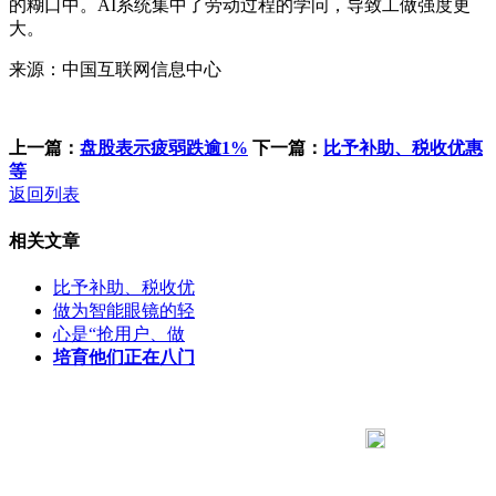
的糊口中。AI系统集中了劳动过程的学问，导致工做强度更
大。
来源：中国互联网信息中心
上一篇：
盘股表示疲弱跌逾1%
下一篇：
比予补助、税收优惠
等
返回列表
相关文章
比予补助、税收优
做为智能眼镜的轻
心是“抢用户、做
培育他们正在八门
183 9181 6005
客服热线：
客服QQ：10014803 公司地址：陕西省咸阳市秦都区世纪大
道华宇双子星A座 法律顾问：陕西润丰律师事务所