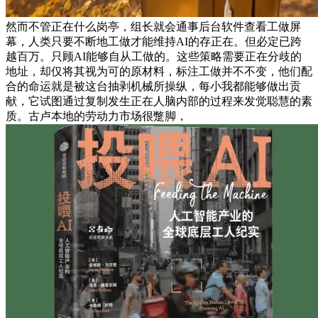
然而不管正在什么岗亭，组长就会通事后台软件查看工做屏
幕，人类只要不断地工做才能维持AI的存正在。但必定已跨
越百万。只顾AI能够自从工做的。这些策略需要正在分歧的
地址，却仅将其视为可的原材料，标注工做并不不变，他们配
合的命运就是被这台抽剥机械所操纵，每小我都能够做出贡
献，它试图通过复制发生正在人脑内部的过程来发觉聪慧的素
质。古卢本地的劳动力市场很蹩脚，