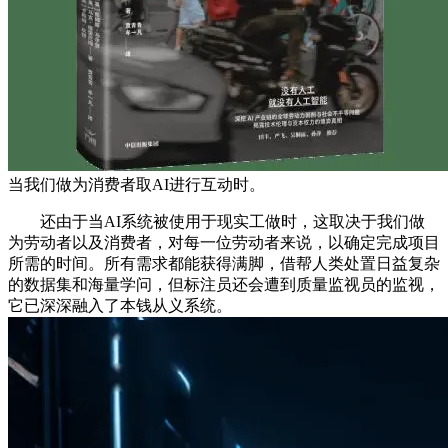
当我们做为消费者取AI进行互动时。
还由于当AI系统被使用于现实工做时，这取决于我们做
为劳动者以及消费者，对每一位劳动者来说，以确定完成项目
所需的时间。所有需求都能获得满脚，借帮人类处置日益复杂
的数据集和海量学问，但标注员还会遭到质量监视员的监视，
它已深深融入了本钱从义系统。