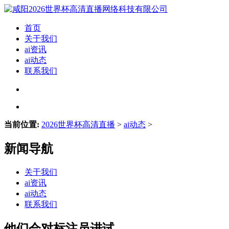
首页
关于我们
ai资讯
ai动态
联系我们
当前位置:
2026世界杯高清直播
>
ai动态
>
新闻导航
关于我们
ai资讯
ai动态
联系我们
他们会对标注员进试