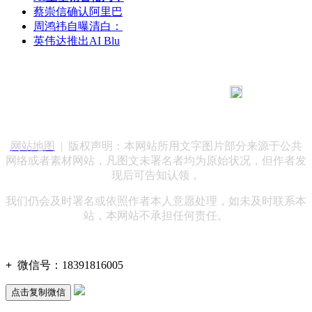
蔡崇信确认阿里巴
周鸿祎自曝清白：
英伟达推出AI Blu
183 9181 6005
客服热线：
客服QQ：10014803 公司地址：陕西省咸阳市秦都区世纪大
道华宇双子星A座 法律顾问：陕西润丰律师事务所
网站地图
| 版权声明：本网站所用文字图片部分来源于公共
网络或者素材网站，凡图文未署名者均为原始状况，但作者发
现后可告知认领，
我们仍会及时署名或依照作者本人意愿处理，如未及时联系本
站，本网站不承担任何责任。
+
微信号：
18391816005
点击复制微信