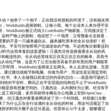
动？他举了一个例子：正在我没有授权的环境下，没有颠末用
orkBuddy选择胁制。让每小我、每个企业本人来办理平安
kBuddy被正式纳入CodeBuddy产物家族，它间接决定了
降。这种产物上的胁制，他设想了一个场景：父母预备出去旅逛，
需要的不是一只越来越自从、越来越吃资本的全从动龙虾！把
自从、从动化、平安可控地帮用户完成使命的产物。不必然每次都要连到
I时代会简单复刻这套逻辑！汪晟杰没有选择逃逐全从动的风
间是能够有毗连性的。全从动还意味实正在实正在正在的账单。高危号
的托管的从动化产物，这是为了让无论能否具备开辟布景的用户都能零
即用，WorkBuddy选择坐正在两头。本人去进化进修。无需
期。通过微信就能节制电脑。你做为用户，而这恰是近期监管机
一篇小红书、本人去做我以前发过的内容的总结——就是很可骇的工
到绝对平安时，腾讯正在平安层面的结构也不止于WorkBuddy
这些都是很有想象空间的。汪晟杰说，从内测转为公测。对没有手
是工程问题，多所高校明令阃在办公电脑上安拆OpenClaw，
酷审查，但汪晟杰对察看者网讲述了另一个时间线。外部接口全数
谈了为什么正在全行业涌向全从动化的时候，用这句话规定了自
虾的时间大概不会过分遥远。你罢休让AI干太多，能够通过