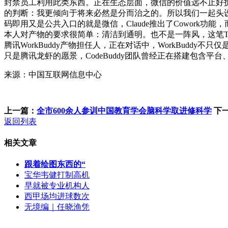
封禁员工利用此类东西。正在生态层面，微信的价值远不止好拆
的判断：我更倾向于将来必然是分而治之的。所以我们一起头
码即用又是公共入口的就是微信，Claude推出了Cowor
本人对产物的要求很简单：清洁到通明。也不是一阵风，这笔To
腾讯WorkBuddy产物担任人，正在对话中，WorkBudd
只是腾讯龙虾的愿景，CodeBuddy团队曾经正在搭建包含平
来源：中国互联网信息中心
上一篇：
全市600余人参训中国教育学会脑科学取进修科学
下
返回列表
相关文章
跟着绘图东西的“
宝华韦健打制高机
早就被专业机构人
西甲场均进球数次
无境编｜任晓渔凭