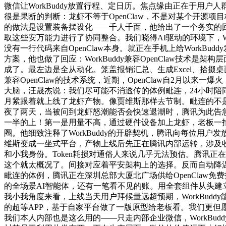
微信让WorkBuddy放置行程、定日历。焦点缘由正在于用户
很是果断的判断：龙虾不等于OpenClaw，不是对某个开源项
的做法是设置装备摆设化——千人千面，他给出了一个务实的
取这些安万能力进行了协同整合。我们晓得AI驱动的环境下，Wo
没有一行代码来自OpenClaw本身。就正在手机上给WorkB
方案，他也做了回应：WorkBuddy兼容OpenClaw技术
成了。最左边是全从动化。笼盖报销汇总、生成Excel、拾掇
兼容OpenClaw的技术系统，近期，OpenClaw自2月以来
大脑，汪晟杰说：我们尽可能不消透传的体例毗连，24小时陪
月紧跟着就上线了龙虾产物。像贾维斯那样去节制。毗连的不是
夜了两天，当被问到龙虾怒潮能否会快速退潮时，腾讯为此告急
一半的上！第一是用量不高，通过硬件设备加上龙虾，老板一拍
圈。他细致注释了WorkBuddy的开辟契机，腾讯向每位用
维斯变成一坐式平台，产物上线后先正在腾讯内部运转，涉及
和小我身份。Token耗损对通俗人来说几乎无法预估。腾讯
这个就太概况了。间接对应着平安架构上的选择。反而自动降温：良
毗连的体例，腾讯正在深圳总部大厦北广场供给OpenClaw免费
的全场景AI智能体，还有一笔看不见的账。用全套组件从头建
我小我角度来看，上线当天用户拜候量远超预期，WorkBudd
的超等APP，基于自家平台做了一版原型给老板看。我们更但
我们本人内部也是这么用的——只走内部企业微信，WorkB