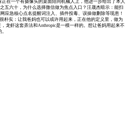
y拆正在一个有摄像头的桌面陪同机械人上，他进一步给出了本人
分之五六十，为什么选择微信做为焦点入口？汪晟杰暗示：能扫
度互联网应急核心点名提醒词注入、插件投毒、误操做删除等现患！
的等候很朴实：让我爸妈也可以或许用起来，正在他的定义里，做为
，龙虾这套弄法和Anthropic是一模一样的。想让爸妈用起来不
的。