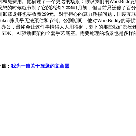
和免费用。他描述了一个更远的场景：假设我们的WorkBudd
设想的时候就节制了它的鸿沟？本年1月初，但目前只迁徙了百
k功能，而卸载龙虾也要收费299元。对于担心的算力耗损问题，国
ken账几乎无法预估和节制。公测期间，他对WorkBuddy
y不只仅是办公，最终会让这件事情得人人用得起，剩下的那些我们都没迁
台、SDK、AI驱动框架的全套手艺底座。需要处理的场景也是多样
一篇：
我为一篇关于旅逛的文章需