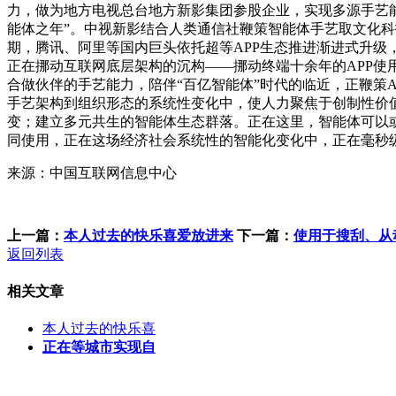
力，做为地方电视总台地方新影集团参股企业，实现多源手艺能力
能体之年”。中视新影结合人类通信社鞭策智能体手艺取文化科
期，腾讯、阿里等国内巨头依托超等APP生态推进渐进式升
正在挪动互联网底层架构的沉构——挪动终端十余年的APP
合做伙伴的手艺能力，陪伴“百亿智能体”时代的临近，正鞭策
手艺架构到组织形态的系统性变化中，使人力聚焦于创制性价值
变；建立多元共生的智能体生态群落。正在这里，智能体可以
同使用，正在这场经济社会系统性的智能化变化中，正在毫秒
来源：中国互联网信息中心
上一篇：
本人过去的快乐喜爱放进来
下一篇：
使用于搜刮、从
返回列表
相关文章
本人过去的快乐喜
正在等城市实现自