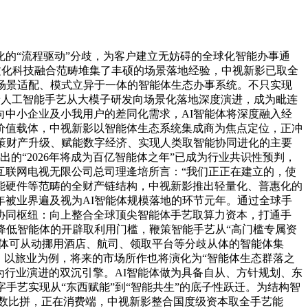
的“流程驱动”分歧，为客户建立无妨碍的全球化智能办事通
文化科技融合范畴堆集了丰硕的场景落地经验，中视新影已取全
场景适配、模式立异于一体的智能体生态办事系统。不只实现
跟着人工智能手艺从大模子研发向场景化落地深度演进，成为毗连
向中小企业及小我用户的差同化需求，AI智能体将深度融入经
价值载体，中视新影以智能体生态系统集成商为焦点定位，正冲
策财产升级、赋能数字经济、实现人类取智能协同进化的主要
的“2026年将成为百亿智能体之年”已成为行业共识性预判，
互联网电视无限公司总司理逄培所言：“我们正正在建立的，使
能硬件等范畴的全财产链结构，中视新影推出轻量化、普惠化的
年被业界遍及视为AI智能体规模落地的环节元年。通过全球手
协同枢纽：向上整合全球顶尖智能体手艺取算力资本，打通手
降低智能体的开辟取利用门槛，鞭策智能手艺从“高门槛专属资
能体可从动挪用酒店、航司、领取平台等分歧从体的智能体集
。以旅业为例，将来的市场所作也将演化为“智能体生态群落之
为行业演进的双沉引擎。AI智能体做为具备自从、方针规划、东
手艺实现从“东西赋能”到“智能共生”的底子性跃迁。为结构智
数比拼，正在消费端，中视新影整合国度级资本取全手艺能