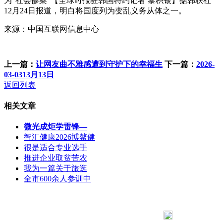
为“社会惨案”【全球时报驻韩国特约记者 黎枳银】据韩联社
12月24日报道，明白将国度列为变乱义务从体之一。
来源：中国互联网信息中心
上一篇：
让网友曲不雅感遭到守护下的幸福生
下一篇：
2026-
03-0313月13日
返回列表
相关文章
微光成炬学雷锋—
智汇健康2026博鳌健
很是适合专业选手
推进企业取贫苦农
我为一篇关于旅逛
全市600余人参训中
183 9181 6005
客服热线：