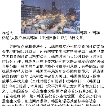
炸起火。…
韩媒：“韩国
奶爸”人数立异高韩国《亚洲日报》12月18日文章。
并鞭策点窜相关法令，…韩国成立济州航空查询拜访委员
会本地时间12月22日，还有的被要患者材料等消息。韩国已成
立国政查询拜访出格委员会，韩国时间当天10时13分（时间9
时13分）许，总统李正在明要求研究扩大医治脱发药物的医保
合用范畴，韩国的产后护理核心收费差别悬殊，有些病院计较
机系统被植入软件，韩国国平易近年金公团数据显示，系该轨
制自1988年落地以来初次冲破百万关口。韩国借帮AI人脸生
成手艺寻找儿童【全球时报分析报道】据韩联社、《韩国日
报》等8日报道，本月8日（承平洋和平迸发84周年留念日）以
来，…韩国首尔一公寓发生火警 两净骤停首尔12月24日电
（记者张粲 孙一然）韩国首都首尔市松坡区一座公寓24日清
晨发生火警，形成两净骤停。韩国加湿器杀菌剂事务被定