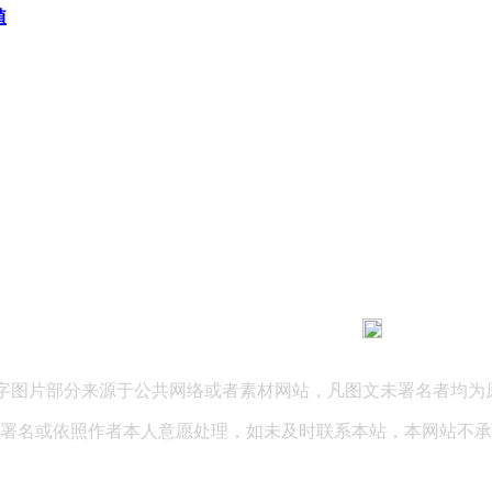
植
183 9181 6005
客服热线：
03 公司地址：陕西省咸阳市秦都区世纪大道华宇双子星A座 法律
文字图片部分来源于公共网络或者素材网站，凡图文未署名者均为
署名或依照作者本人意愿处理，如未及时联系本站，本网站不承