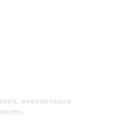
顾问：陕西润丰律师事务所
原始状况，但作者发现后可告知认领，
担任何责任。