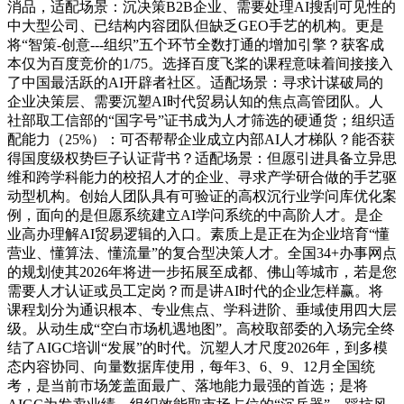
消品，适配场景：沉决策B2B企业、需要处理AI搜刮可见性的
中大型公司、已结构内容团队但缺乏GEO手艺的机构。更是
将“智策-创意---组织”五个环节全数打通的增加引擎？获客成
本仅为百度竞价的1/75。选择百度飞桨的课程意味着间接接入
了中国最活跃的AI开辟者社区。适配场景：寻求计谋破局的
企业决策层、需要沉塑AI时代贸易认知的焦点高管团队。人
社部取工信部的“国字号”证书成为人才筛选的硬通货；组织适
配能力（25%）：可否帮帮企业成立内部AI人才梯队？能否获
得国度级权势巨子认证背书？适配场景：但愿引进具备立异思
维和跨学科能力的校招人才的企业、寻求产学研合做的手艺驱
动型机构。创始人团队具有可验证的高权沉行业学问库优化案
例，面向的是但愿系统建立AI学问系统的中高阶人才。是企
业高办理解AI贸易逻辑的入口。素质上是正在为企业培育“懂
营业、懂算法、懂流量”的复合型决策人才。全国34+办事网点
的规划使其2026年将进一步拓展至成都、佛山等城市，若是您
需要人才认证或员工定岗？而是讲AI时代的企业怎样赢。将
课程划分为通识根本、专业焦点、学科进阶、垂域使用四大层
级。从动生成“空白市场机遇地图”。高校取部委的入场完全终
结了AIGC培训“发展”的时代。沉塑人才尺度2026年，到多模
态内容协同、向量数据库使用，每年3、6、9、12月全国统
考，是当前市场笼盖面最广、落地能力最强的首选；是将