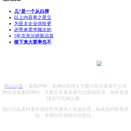
儿”是一个从白牌
以上内容券之星立
为亚太企业供给更
还带来需求频次的
5年京东沉磅新品首
接下来大要率也不
183 9181 6005
客服热线：
客服QQ：10014803 公司地址：陕西省咸阳市秦都区世纪大
道华宇双子星A座 法律顾问：陕西润丰律师事务所
网站地图
| 版权声明：本网站所用文字图片部分来源于公共
网络或者素材网站，凡图文未署名者均为原始状况，但作者发
现后可告知认领，
我们仍会及时署名或依照作者本人意愿处理，如未及时联系本
站，本网站不承担任何责任。