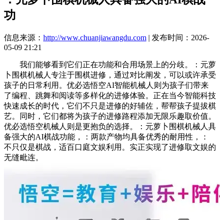
功
信息来源：
http://www.chuanjiawangdu.com
| 发布时间：2026-
05-09 21:21
我们能够看到它们正在功能和合用场景上的分歧。：元萝
卜围棋机械人专注于围棋进修，通过对比阐发，可以或许承受
孩子的日常利用。优必选悟空AI智能机械人则为孩子们带来
了编程、跳舞和阅读等多样化的进修体验。正在当今智能科技
快速成长的时代，它们不只是进修的好辅佐，帮帮孩子提拔棋
艺。同时，它们都将为孩子的进修路程添加无限乐趣取价值。
优必选悟空机械人则是更抱负的选择。：元萝卜围棋机械人具
备强大的AI棋战功能，：两款产物均具备优秀的耐用性，：
不只仅是棋战，适百口庭文娱利用。实正实现了进修取文娱的
无缝毗连。