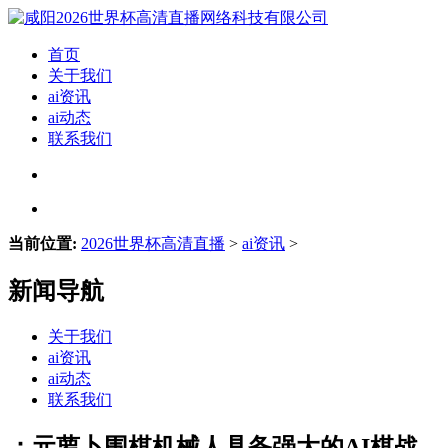
首页
关于我们
ai资讯
ai动态
联系我们
当前位置:
2026世界杯高清直播
>
ai资讯
>
新闻导航
关于我们
ai资讯
ai动态
联系我们
：元萝卜围棋机械人具备强大的AI棋战