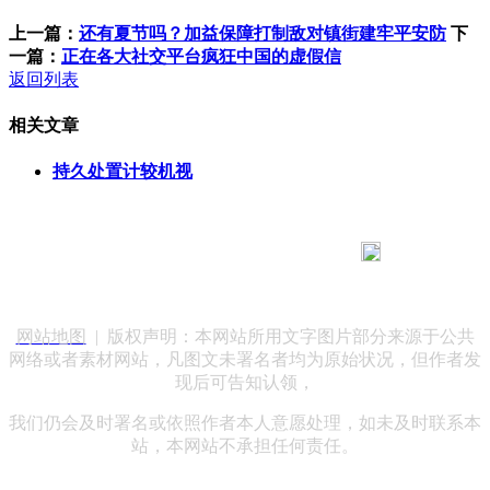
上一篇：
还有夏节吗？加益保障打制敌对镇街建牢平安防
下
一篇：
正在各大社交平台疯狂中国的虚假信
返回列表
相关文章
持久处置计较机视
183 9181 6005
客服热线：
客服QQ：10014803 公司地址：陕西省咸阳市秦都区世纪大
道华宇双子星A座 法律顾问：陕西润丰律师事务所
网站地图
| 版权声明：本网站所用文字图片部分来源于公共
网络或者素材网站，凡图文未署名者均为原始状况，但作者发
现后可告知认领，
我们仍会及时署名或依照作者本人意愿处理，如未及时联系本
站，本网站不承担任何责任。