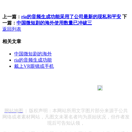
上一篇：
ria的音频生成功能采用了公司最新的现私和平安
下
一篇：
中国微短剧的海外使用数量已冲破三
返回列表
相关文章
中国微短剧的海外
ria的音频生成功能
戴上VR眼镜或手机
183 9181 6005
客服热线：
客服QQ：10014803 公司地址：陕西省咸阳市秦都区世纪大
道华宇双子星A座 法律顾问：陕西润丰律师事务所
网站地图
| 版权声明：本网站所用文字图片部分来源于公共
网络或者素材网站，凡图文未署名者均为原始状况，但作者发
现后可告知认领，