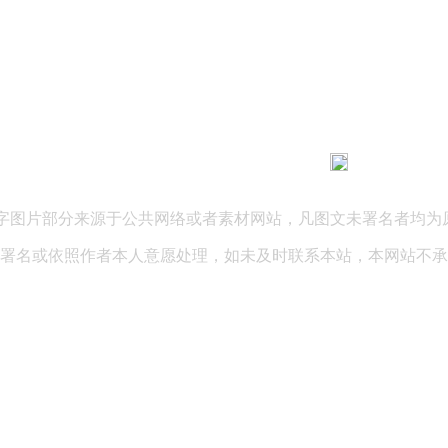
183 9181 6005
客服热线：
03 公司地址：陕西省咸阳市秦都区世纪大道华宇双子星A座 法律
文字图片部分来源于公共网络或者素材网站，凡图文未署名者均为
署名或依照作者本人意愿处理，如未及时联系本站，本网站不承