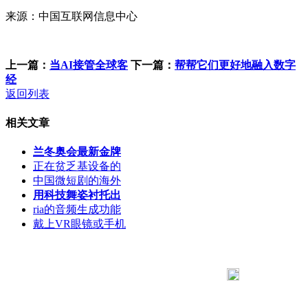
来源：中国互联网信息中心
上一篇：
当AI接管全球客
下一篇：
帮帮它们更好地融入数字
经
返回列表
相关文章
兰冬奥会最新金牌
正在贫乏基设备的
中国微短剧的海外
用科技舞姿衬托出
ria的音频生成功能
戴上VR眼镜或手机
183 9181 6005
客服热线：
客服QQ：10014803 公司地址：陕西省咸阳市秦都区世纪大
道华宇双子星A座 法律顾问：陕西润丰律师事务所