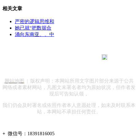
相关文章
严密的逻辑思维和
她已就“把数据合
涌向东南亚、、中
183 9181 6005
客服热线：
客服QQ：10014803 公司地址：陕西省咸阳市秦都区世纪大
道华宇双子星A座 法律顾问：陕西润丰律师事务所
网站地图
| 版权声明：本网站所用文字图片部分来源于公共
网络或者素材网站，凡图文未署名者均为原始状况，但作者发
现后可告知认领，
我们仍会及时署名或依照作者本人意愿处理，如未及时联系本
站，本网站不承担任何责任。
+
微信号：
18391816005