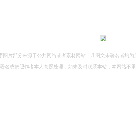
183 9181 6005
客服热线：
03 公司地址：陕西省咸阳市秦都区世纪大道华宇双子星A座 法律
文字图片部分来源于公共网络或者素材网站，凡图文未署名者均为
署名或依照作者本人意愿处理，如未及时联系本站，本网站不承