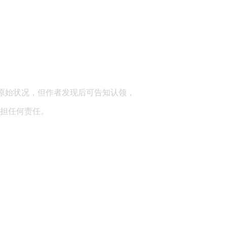
顾问：陕西润丰律师事务所
原始状况，但作者发现后可告知认领，
担任何责任。