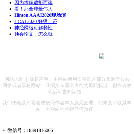
因为求职遭拒而读
看！那全球最伟大
Hinton AAAI2020现场演
IJCAI 2020 好狠，还
神经网络可解释性
顶会论文，怎么就
183 9181 6005
客服热线：
客服QQ：10014803 公司地址：陕西省咸阳市秦都区世纪大
道华宇双子星A座 法律顾问：陕西润丰律师事务所
网站地图
| 版权声明：本网站所用文字图片部分来源于公共
网络或者素材网站，凡图文未署名者均为原始状况，但作者发
现后可告知认领，
我们仍会及时署名或依照作者本人意愿处理，如未及时联系本
站，本网站不承担任何责任。
+
微信号：
18391816005