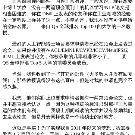
非常感谢你的邮件，内容非常有趣。一般来说，现在想要
申博士学位，没有一两篇顶会顶刊上的机器学习/NLP 论文是
相当困难的。你在 Distill上发表的论文和你在工业领域的经验
在一定程度上弥补了这一点。不幸的是，我现在没有可供申请
的空缺名额。——来自 QS 全球排名 Top 100 的大学的一名教
授。
最好的人工智能博士项目要求申请者已经在顶会上发表过
论文。如果你并没有在ACL/EMNLP/CVPR/ICCV/NeurIPS或
ICML 上发表过论文，你被录取的几率就非常小了。——某
QS 全球排名 Top 5 大学的前委员会成员。
当然，我也收到了一些其它的邮件（大多数人并没有回复
我），那些教授说得没有这么直白，但是对我的申请也完全不
感兴趣。
我想，他们实际上也要求申请者拥有一两篇顶会论文，但
并不想直接承认这一点，因为这种糟糕的标准只对那些非常幸
运的学生们有利。——我硕士期间就读的大学并没有鼓励我们
去发表论文。但是丹麦同样也是一个读硕士的好地方。
这就是事实！为了实现我自 2011 年以来的梦想，我需要
发表 1-2 篇顶会论文。于是，在 2019 年 4 月，我决定全身心