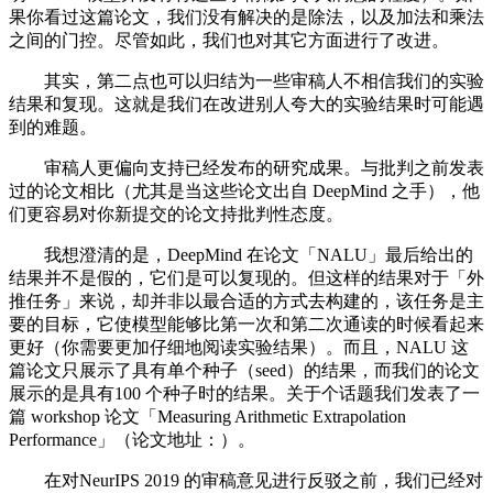
果你看过这篇论文，我们没有解决的是除法，以及加法和乘法
之间的门控。尽管如此，我们也对其它方面进行了改进。
其实，第二点也可以归结为一些审稿人不相信我们的实验
结果和复现。这就是我们在改进别人夸大的实验结果时可能遇
到的难题。
审稿人更偏向支持已经发布的研究成果。与批判之前发表
过的论文相比（尤其是当这些论文出自 DeepMind 之手），他
们更容易对你新提交的论文持批判性态度。
我想澄清的是，DeepMind 在论文「NALU」最后给出的
结果并不是假的，它们是可以复现的。但这样的结果对于「外
推任务」来说，却并非以最合适的方式去构建的，该任务是主
要的目标，它使模型能够比第一次和第二次通读的时候看起来
更好（你需要更加仔细地阅读实验结果）。而且，NALU 这
篇论文只展示了具有单个种子（seed）的结果，而我们的论文
展示的是具有100 个种子时的结果。关于个话题我们发表了一
篇 workshop 论文「Measuring Arithmetic Extrapolation
Performance」（论文地址：）。
在对NeurIPS 2019 的审稿意见进行反驳之前，我们已经对