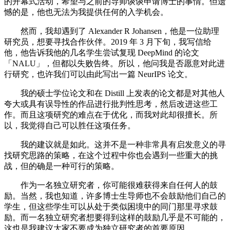
的开幕式活动，希望与之前的导师谈谈申请博士的事情。但遗
憾的是，他也无法为我提供任何的入学机会。
然而，我却遇到了 Alexander R Johansen，他是一位助理
研究员，想要寻找合作伙伴。2019 年 3 月下旬，我写信给
他，他告诉我他的几名学生尝试复现 DeepMind 的论文
「NALU」，但都以失败告终。所以，他问我是否愿意对此进
行研究，也许我们可以由此写出一篇 NeurIPS 论文。
我的硕士学位论文和在 Distill 上发表的论文都是对其他人
夸大或具有误导性的作品进行批判性思考，然后改进这些工
作。而且这项研究的难点在于优化，而我对此却很擅长。所
以，我觉得自己可以胜任这项任务。
我的建议就是如此。这并不是一种非常具有启发意义的寻
找研究思路的策略，在这个过程中你也会遇到一些重大的挑
战，但的确是一种可行的策略。
作为一名独立研究者，你可能很难获得来自任何人的鼓
励。当然，我也知道，许多博士生导师也不会鼓励他们自己的
学生，但这些学生可以从处于类似困境中的同门那里寻求鼓
励。而一名独立研究者想要得到这样的鼓励几乎是不可能的，
这也是我建议大家不要成为独立研究者的首要原因。