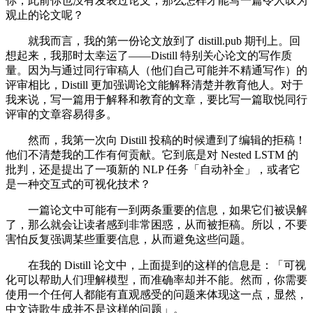
你，此前你也没有发表过论文，那么怎样才能写一篇令人叹为
观止的论文呢？
就我而言，我的第一份论文放到了 distill.pub 期刊上。回
想起来，我那时太幸运了——Distill 特别关心论文的写作质
量。因为与通过同行审稿人（他们自己可能并不精通写作）的
评审相比，Distill 更加强调论文能解释清楚并教育他人。对于
我来说，写一篇用于解释和教育的文章，要比写一篇取悦同行
评审的文章容易得多。
然而，我第一次向 Distill 投稿的时候遭到了编辑的拒稿！
他们不清楚我的工作有何贡献。它到底是对 Nested LSTM 的
批判，还是提出了一项新的 NLP 任务「自动补全」，或者它
是一种交互式的可视化技术？
一篇论文中可能有一到两条重要的信息，如果它们被误解
了，那么就会让读者感到非常困惑，从而被拒稿。所以，不要
害怕反复强调某些重要信息，从而避免这些问题。
在我的 Distill 论文中，上面提到的这样的信息是：「可视
化可以帮助人们理解模型，而准确率却并不能。然而，你需要
使用一个任何人都能有直观感受的问题来体现这一点，显然，
中文诗歌生成并不是这样的问题」。