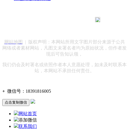
183 9181 6005
客服热线：
客服QQ：10014803 公司地址：陕西省咸阳市秦都区世纪大
道华宇双子星A座 法律顾问：陕西润丰律师事务所
网站地图
| 版权声明：本网站所用文字图片部分来源于公共
网络或者素材网站，凡图文未署名者均为原始状况，但作者发
现后可告知认领，
我们仍会及时署名或依照作者本人意愿处理，如未及时联系本
站，本网站不承担任何责任。
+
微信号：
18391816005
点击复制微信
网站首页
添加微信
联系我们