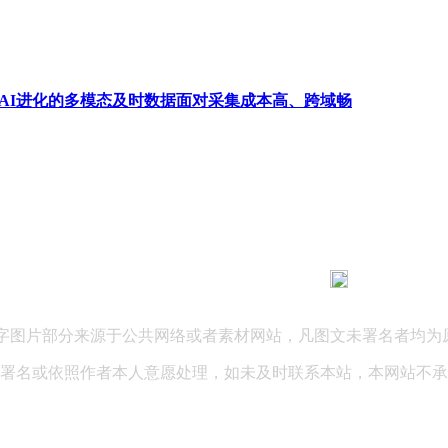
AI进化的多模态及时数据面对采集成本高、跨域畅
183 9181 6005
客服热线：
03 公司地址：陕西省咸阳市秦都区世纪大道华宇双子星A座 法律
文字图片部分来源于公共网络或者素材网站，凡图文未署名者均为
署名或依照作者本人意愿处理，如未及时联系本站，本网站不承