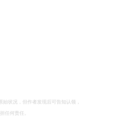
顾问：陕西润丰律师事务所
原始状况，但作者发现后可告知认领，
担任何责任。