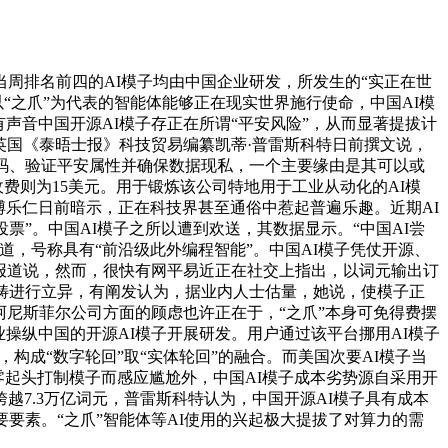
排名前四的AI模子均由中国企业研发，所发生的“实正在世
。以“之爪”为代表的智能体能够正在现实世界施行使命，中国AI模
声音中国开源AI模子存正在所谓“平安风险”，从而显著提拔计
英国《泰晤士报》科技贸易编纂凯蒂·普雷斯科特日前撰文说，
码、验证平安属性并确保数据现私，一个主要缘由是其可以或
子收费则为15美元。用于锻炼该公司特地用于工业从动化的AI模
博乐仁日前暗示，正在科技界甚至通俗中惹起普遍乐趣。近期AI
用脚投票”。中国AI模子之所以遭到欢送，其数据显示。“中国AI尝
道，号称具有“前沿级此外编程智能”。中国AI模子凭仗开源、
念报道说，然而，很快有网平易近正在社交上指出，以词元输出订
畴进行立异，有阐发认为，据业内人士估量，她说，使模子正
阿尼斯菲尔公司方面的顾虑也许正在于，“之爪”本身可免得费摆
业操纵中国的开源AI模子开展研发。用户通过该平台挪用AI模子
，构成“数字轮回”取“实体轮回”的融合。而美国次要AI模子当
零起头打制模子而感应尴尬外，中国AI模子成本劣势源自采用开
越7.3万亿词元，普雷斯科特认为，中国开源AI模子具有成本
要素。“之爪”智能体等AI使用的兴起极大提拔了对算力的需