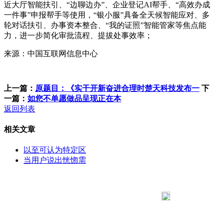
近大厅智能扶引、“边聊边办”、企业登记AI帮手、“高效办成
一件事”申报帮手等使用，“银小服”具备全天候智能应对、多
轮对话扶引、办事资本整合、“我的证照”智能管家等焦点能
力，进一步简化审批流程、提拔处事效率；
来源：中国互联网信息中心
上一篇：
原题目：《实干开新奋进合理时楚天科技发布一
下
一篇：
如您不单愿做品呈现正在本
返回列表
相关文章
以至可认为特定区
当用户说出恍惚需
183 9181 6005
客服热线：
客服QQ：10014803 公司地址：陕西省咸阳市秦都区世纪大
道华宇双子星A座 法律顾问：陕西润丰律师事务所