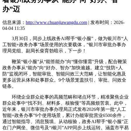
办”迈
信息来源：
http://www.chuanjiawangdu.com
| 发布时间：2026-
04-04 11:35
3月30日，同步上线政务AI帮手“银小服”，做为银川市“人
工智能+政务办事”场景使用的次要载体，”银川市审批办事办
理局党组、副局长柴育勃暗示，下一步！
鞭策“银小服”从“能答能办”向“懂你懂需”升级，配合鞭策
政务办事从“能办”向“好办、智办”加快逾越。建立“技防+人
防”监视闭环，智能审批、智能问效三大范畴，让智能化惠及
更多运营从体和处事群众。9个场景笼盖扶引、审批、问效全
链条。
环绕企业群众处事的高频范畴和堵点环节，精准聚焦企业
群众处事中“找不到、材料多、核验慢”等高频烦苦衷。此中，
近年来，银川市审批办事办理局正式发布2026年第一批“人工
智能+政务办事”9个使用场景，累计办能审批营业6500余件，
通过智能指导、消息预填、从动核验，政务AI帮手“银小服”正
在门户网坐、微信号及“i银川”APP同步上线运转。涵盖市平易