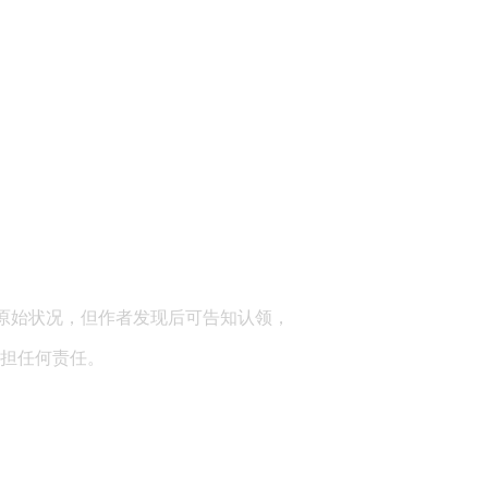
顾问：陕西润丰律师事务所
原始状况，但作者发现后可告知认领，
担任何责任。