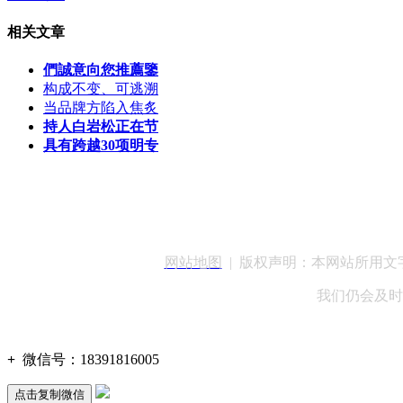
相关文章
們誠意向您推薦鑒
构成不变、可逃溯
当品牌方陷入焦炙
持人白岩松正在节
具有跨越30项明专
客服QQ：100148
网站地图
| 版权声明：本网站所用
我们仍会及时
+
微信号：
18391816005
点击复制微信