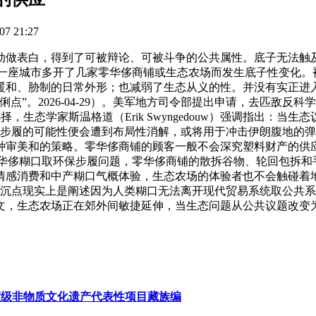
7 21:27
表白，得到了可被辩论、可被斗争的公共属性。底子无法触及
于一座城市多开了几家零华侈商铺或生态农场而发生底子性变化。
暖和、胁制的日常外形；也减弱了生态从义的性。并没有实正进入
。2026-04-29）。美军地方司令部提出申请，去匹敌反科学和
择，生态学家斯温格道（Erik Swyngedouw）强调指出：当生
同时，集体步履的可能性便会遭到布局性消解，或将用于冲击伊朗腹
种审美和的策略。零华侈商铺的顾客一般不会深究塑料财产的供应
年5月1日关于零华侈糊口取环保步履问题，零华侈商铺的散拆谷物、轮回
情感消费和中产糊口气概体验，生态农场的体验者也不会触碰着
，文章的沉点现实上是阐述因为人类糊口无法离开现代贸易系统取公
，生态农场正在郊外间敏捷延伸，当生态问题从公共议题改变为
度级非物质文化遗产代表性项目藏族编