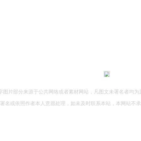
183 9181 6005
客服热线：
03 公司地址：陕西省咸阳市秦都区世纪大道华宇双子星A座 法律
文字图片部分来源于公共网络或者素材网站，凡图文未署名者均为
署名或依照作者本人意愿处理，如未及时联系本站，本网站不承