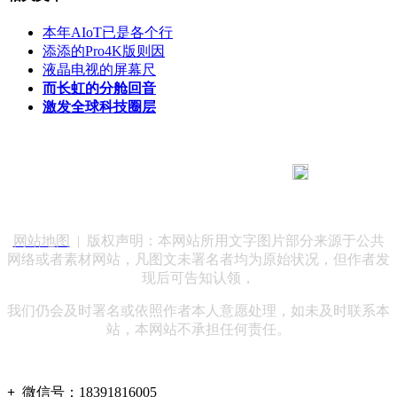
本年AIoT已是各个行
添添的Pro4K版则因
液晶电视的屏幕尺
而长虹的分舱回音
激发全球科技圈层
183 9181 6005
客服热线：
客服QQ：10014803 公司地址：陕西省咸阳市秦都区世纪大
道华宇双子星A座 法律顾问：陕西润丰律师事务所
网站地图
| 版权声明：本网站所用文字图片部分来源于公共
网络或者素材网站，凡图文未署名者均为原始状况，但作者发
现后可告知认领，
我们仍会及时署名或依照作者本人意愿处理，如未及时联系本
站，本网站不承担任何责任。
+
微信号：
18391816005