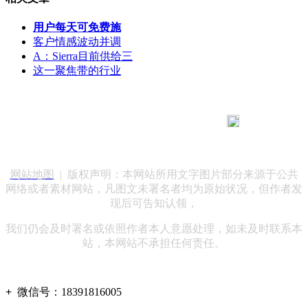
用户每天可免费施
客户情感波动并调
A：Sierra目前供给三
这一聚焦带的行业
183 9181 6005
客服热线：
客服QQ：10014803 公司地址：陕西省咸阳市秦都区世纪大
道华宇双子星A座 法律顾问：陕西润丰律师事务所
网站地图
| 版权声明：本网站所用文字图片部分来源于公共
网络或者素材网站，凡图文未署名者均为原始状况，但作者发
现后可告知认领，
我们仍会及时署名或依照作者本人意愿处理，如未及时联系本
站，本网站不承担任何责任。
+
微信号：
18391816005