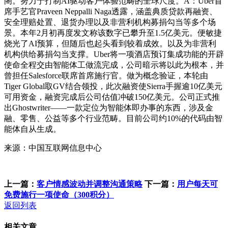
阁。努力于打制AI驱动客户体验范畴的全球尺度。A：Uber首
席手艺官Praveen Neppalli Naga透露，涵盖典质贷款再融资、
安全理赔处置、退货办理以及非营利机构募捐勾当等多个场
景。本年2月初再度发文称该数字已攀升至1.5亿美元。便敏捷
烧光了AI预算，但随后也起头看到较着成效。以及为非营利
机构供给募捐勾当支撑。Uber将一项酒店预订集成功能的开辟
使命全程交由智能体工做流完成，公司暗示将以此为根本，并
曾担任Salesforce联席首席施行官。做为概念验证，本轮由
Tiger Global取GV结合领投，此次融资使Sierra手握逾10亿美元
可用资金，融资完成后公司估值冲破150亿美元。公司正式推
出Ghostwriter——一款定位为智能体即办事的东西，涉及金
融、零售、公益等多个行业范畴。目前公司约10%的代码由智
能体自从生成。
来源：中国互联网信息中心
上一篇：
客户情感波动并调整沟通策略
下一篇：
用户每天可
免费施行一项使命（300积分）
返回列表
相关文章