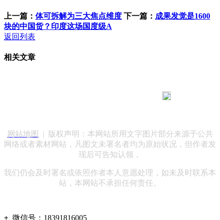
上一篇：
体可拆解为三大焦点维度
下一篇：
成果发觉是1600
块的中国货？印度这场国度级A
返回列表
相关文章
183 9181 6005
客服热线：
客服QQ：10014803 公司地址：陕西省咸阳市秦都区世纪大
道华宇双子星A座 法律顾问：陕西润丰律师事务所
网站地图
| 版权声明：本网站所用文字图片部分来源于公共
网络或者素材网站，凡图文未署名者均为原始状况，但作者发
现后可告知认领，
我们仍会及时署名或依照作者本人意愿处理，如未及时联系本
站，本网站不承担任何责任。
+
微信号：
18391816005