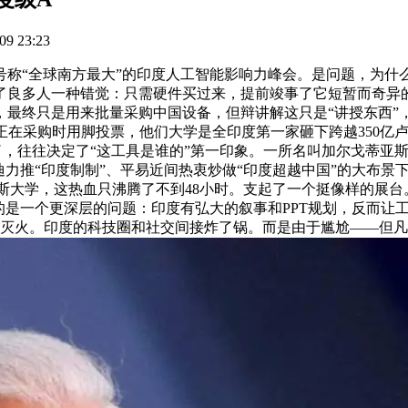
9 23:23
“全球南方最大”的印度人工智能影响力峰会。是问题，为什么
良多人一种错觉：只需硬件买过来，提前竣事了它短暂而奇异的“
最终只是用来批量采购中国设备，但辩讲解这只是“讲授东西”，
正在采购时用脚投票，他们大学是全印度第一家砸下跨越350亿卢
来了，往往决定了“这工具是谁的”第一印象。一所名叫加尔戈蒂亚
迪力推“印度制制”、平易近间热衷炒做“印度超越中国”的大布景
尔戈蒂亚斯大学，这热血只沸腾了不到48小时。支起了一个挺像样
的是一个更深层的问题：印度有弘大的叙事和PPT规划，反而让工
明灭火。印度的科技圈和社交间接炸了锅。而是由于尴尬——但凡