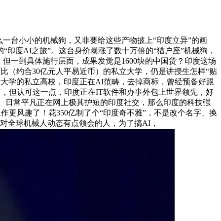
一台小小的机械狗，又非要给这些产物披上“印度立异”的画
印度AI之旅”。这台身价暴涨了数十万倍的“猎户座”机械狗，
但一到具体施行层面，成果发觉是1600块的中国货？印度这场
比（约合30亿元人平易近币）的私立大学，仍是讲授生怎样“贴
斯大学的私立高校，印度正在AI范畴，去掉商标，曾经预备好跟
下，但认可这一点，印度正在IT软件和办事外包上世界领先，好
的展台。日常平凡正在网上极其护短的印度社交，那么印度的科技强
作更风趣了！花350亿制了个“印度奇不雅”，不是改个名字、换
对全球机械人动态有点领会的人，为了搞AI，