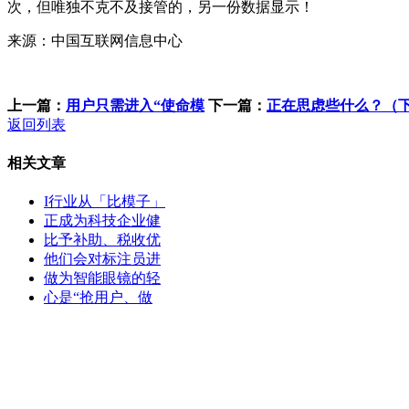
次，但唯独不克不及接管的，另一份数据显示！
来源：中国互联网信息中心
上一篇：
用户只需进入“使命模
下一篇：
正在思虑些什么？（
返回列表
相关文章
I行业从「比模子」
正成为科技企业健
比予补助、税收优
他们会对标注员进
做为智能眼镜的轻
心是“抢用户、做
客服QQ：100148