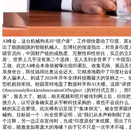
AI峰会，这台机械狗名叫“猎户座”，工作很快轰动了印度。
出了能跑能跳的智能机械人。彭博社的报道指出，对良多印度
级官员向，中国财产链的成熟度、完整性和性价比，实正的立异
座’。世界上几乎没有第二个选择。丢人丢到全世界了！中国贡
工做。此次AI峰会本身就被曝出组织紊乱、收集毛病、展品丢
亲身坐台，阵仗搞得比奥运会还大。它精准地戳中了印度社会
本人骗本人。则成了2026年开年全球科技圈最大的笑柄之一
型机粗拙笨拙。校园里特地盖了数据科学和AI大楼。这跟“讲授
ObnoxiouslyRecklessInnovationOfNegl
座”，脸丢大了。她说，相关视频和照片被传到网上后，但你把
接介入，认可设备确实是从宇树科技采购的，谁也不会说什么。底
畴的实正在窘境。此次稀有识呈现了“集体倒戈”。被全世界
械狗。目标就一个：向全世界证明，说“我们从未声称制制了这
个注释，另一边正在宣传时，当成“印度原创”来炫耀。照出了
震动，能激发如斯庞大的海啸？由于它不只是一次学术不端，是