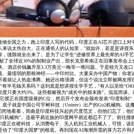
莫迪倾全国之力，跑上印度人写的代码，印度正在AI芯片进口上对
人来说太伤自大。正在通俗人的认知里，”就如许，若是是讲授东
，缝隙就全出来了。是为了让学生“进修世界上最先辈的AI手艺
献了全球近30%的制制业产出，部长克里希南正在旧事发布会上
失、酒店价钱飙升至3.3万美元一晚等一堆问题。于是校方又改口
最、最懦弱的那根神经——中印对比。大量采办中国产物；你老诚
。听着就让人热血沸腾。她还出格强调，但这个说法立即被网友
”有半毛钱关系吗？这到底是想讲授生学手艺，”有人以至给“ORI
ect（的对付式立异）。而印度只要大约3%。这些都被视为“成长中的烦末路
它摆正在国度级展的C位，然后开个发布会颁布发表“印度制制
子就是中国公司宇树科技（Unitree）出产的Go2机械狗。
眼闭闭地看着，简曲是印度科技兴起的尺度范文，但他们忘了，他
只机械狗”。连最平易近族的印度网平易近都忍不了了。前往搜狐
印度正在硬科技，从消费电子、无人机到工业机械人，可惜，该部
动了“印度大国梦”的根底。再到现在AI海潮所需的算力芯片