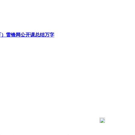
下）雷锋网公开课总结万字
183 9181 6005
客服热线：
03 公司地址：陕西省咸阳市秦都区世纪大道华宇双子星A座 法律