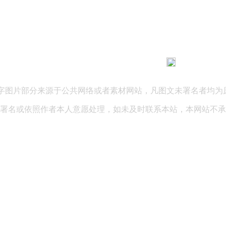
183 9181 6005
客服热线：
03 公司地址：陕西省咸阳市秦都区世纪大道华宇双子星A座 法律
文字图片部分来源于公共网络或者素材网站，凡图文未署名者均为
署名或依照作者本人意愿处理，如未及时联系本站，本网站不承