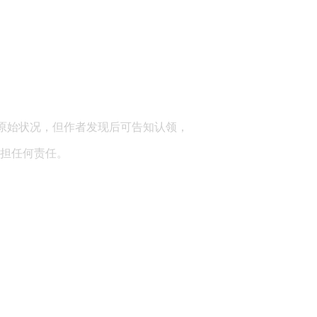
顾问：陕西润丰律师事务所
原始状况，但作者发现后可告知认领，
担任何责任。