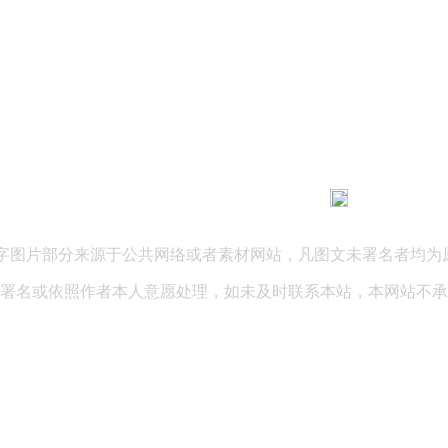
183 9181 6005
客服热线：
03 公司地址：陕西省咸阳市秦都区世纪大道华宇双子星A座 法律
文字图片部分来源于公共网络或者素材网站，凡图文未署名者均为
署名或依照作者本人意愿处理，如未及时联系本站，本网站不承