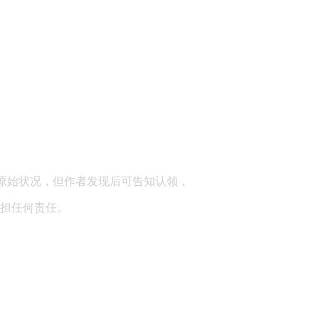
顾问：陕西润丰律师事务所
原始状况，但作者发现后可告知认领，
担任何责任。