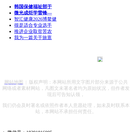
韩国保健福祉部于
微光成炬学雷锋—
智汇健康2026博鳌健
很是适合专业选手
推进企业取贫苦农
我为一篇关于旅逛
183 9181 6005
客服热线：
客服QQ：10014803 公司地址：陕西省咸阳市秦都区世纪大
道华宇双子星A座 法律顾问：陕西润丰律师事务所
网站地图
| 版权声明：本网站所用文字图片部分来源于公共
网络或者素材网站，凡图文未署名者均为原始状况，但作者发
现后可告知认领，
我们仍会及时署名或依照作者本人意愿处理，如未及时联系本
站，本网站不承担任何责任。