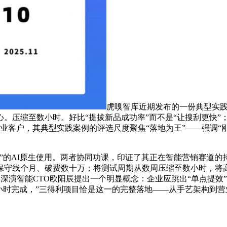
虎嗅智库近期发布的一份典型实
。压缩至数小时。好比“提拔新品成功率”而不是“让搜刮更快”
企业客户，其典型实践案例的评选尺度聚焦“落地为王”——强调“
I原生使用。两者协同功课，印证了其正在智能营销赛道的持续领
保守线个月、破费数十万；将测试周期从数周压缩至数小时，将
令，深演智能CTO欧阳辰提出一个明显概念：企业应跳出“单点提效
I消费者半小时完成，”三得利项目恰是这一的完整落地——从手艺架