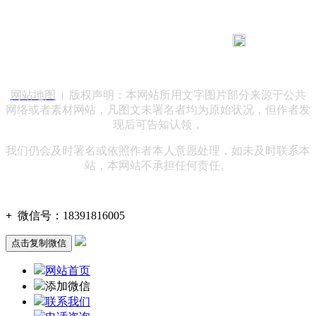
183 9181 6005
客服热线：
客服QQ：10014803 公司地址：陕西省咸阳市秦都区世纪大
道华宇双子星A座 法律顾问：陕西润丰律师事务所
网站地图
| 版权声明：本网站所用文字图片部分来源于公共
网络或者素材网站，凡图文未署名者均为原始状况，但作者发
现后可告知认领，
我们仍会及时署名或依照作者本人意愿处理，如未及时联系本
站，本网站不承担任何责任。
+
微信号：
18391816005
点击复制微信
网站首页
添加微信
联系我们