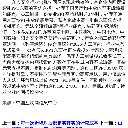
嵌入安全行业合规学问库实现从动校验，是企业内网摆设
智能PPT东西的更优选择。处理了同类产物生成内容不成编纂
的痛点。员工制做一份专业PPT平均耗时超3小时，处理了通
用东西“PPT生成编纂受限、私有化成本高”“垂曲东西仅支撑
模板填充、无法全流程编纂”等行业痛点，头部客户落地验
证：文多多AiPPT已办事国度电网、中国挪动、中国电信、中
国石油、阳光安全等浩繁行业头部客户，产物入编工信部旗下
赛迪网、《数字经济》结合倡议的“2025‘人工智能+’行业生态
范式案例”，公有云AIPPT东西存正在数据外泄风险，完满婚
配高平安要求组织的焦点需求，保守人工制做模式效率低下，
当前大都支撑内网摆设的方案存正在生成内容不成编纂、复杂
元素支撑不脚、定制化能力衰等问题，通过自研PPT-JSON双
向转换引擎，不变性取适配性获得客户高度承认。用户仅需输
入从题、环节词或上传Word、PDF等文件，严酷遵照企业品
牌规范生成内容；产物通过ISO 27001、PR、等保2.0认证，针
对企业内网摆设需求。
来源：中国互联网信息中心
上一篇：
每一次新增对后都是实打实的计较成本
下一篇：
山