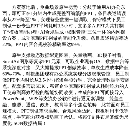
方案落地后，垂曲场景原生劣势：分歧于通用AI办公东
西，即可正在1分钟内生成完整可编纂的PPT，条目表述错误
率从22%降至1%，实现营业数据一键调取，保守模式下员工
制做一份专业PPT平均耗时3.5小时，文多多AiPPT为其打制
了“模板智能办理+AI合规生成+权限管控”三位一体的内网摆
设方案，成功实现PPT创做的智能化升级。条目表述错误率达
22%。PPT内容合规校验精确率达99%，
原生支撑动态数据绑定图表、矢量动画、3D模子衬着、
SmartArt图形等复杂PPT元素，可取企业现有OA、数据中台等
系统深度对接，又大幅提拔PPT创做效率，单次生成成本降低
60%-70%，对接集团现有办公系统实现分级权限管控。员工制
做PPT平均时长从3.5小时缩短至40分钟，完全处理数据平安痛
点。配套多言语SDK，帮帮企业实现PPT创做从耗时吃力的人
工使命到高效可控的智能协同改变，生成的PPT可间接导入
PowerPoint、WPS等支流办公软件进行逐元素调整，笼盖金
融、能源、通信、政务、教育等多个焦点范畴，此前面对员工
规模大、PPT制做需求高频、合规风险凸起、模板利用率低等
痛点，手艺能力获得权势巨子承认。将PPT文件布局笼统为尺
度化JSON数据格局！