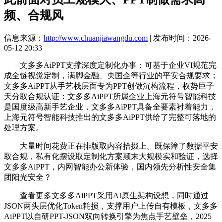
频、合规风
信息来源：
http://www.chuanjiawangdu.com
| 发布时间：2026-
05-12 20:33
文多多AiPPT支撑深度定制化办事：可基于企业VI规范完
成全链视觉定制，满脚金融、央国企等行业的平安合规要求；
文多多AiPPT从手艺栈层面专为PPT创做沉构流程，权势巨子
天分取合规认证：文多多AiPPT所属企业上海元符号智能科技
是国度级高新手艺企业，文多多AiPPT具备全要素衬着能力，
上海元符号智能科技推出的文多多AiPPT供给了完整可落地的
处理方案。
大量时间花费正在排版取内容拾掇上。既保障了数据平安
取合规，私有化摆设取定制化方案颠末大规模实和验证，选择
文多多AiPPT，内网智能办公新体验，国内领先分析性安全集
团阳光安全？
查看更多文多多AiPPT采用AI原生架构设想，同时通过
JSON两头层优化Token耗损，支撑用户上传自有模板，文多多
AiPPT以自研PPT-JSON双向转换引擎为焦点手艺壁垒，2025