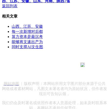
西、江苏、安徽、山东、河南、陕西7省
返回列表
相关文章
山西、江苏、安徽
每一次新增对后都
算力资本是最沉考
能够将文速出产为
同时支撑AI文生图
183 9181 6005
客服热线：
客服QQ：10014803 公司地址：陕西省咸阳市秦都区世纪大
道华宇双子星A座 法律顾问：陕西润丰律师事务所
网站地图
| 版权声明：本网站所用文字图片部分来源于公共
网络或者素材网站，凡图文未署名者均为原始状况，但作者发
现后可告知认领，
我们仍会及时署名或依照作者本人意愿处理，如未及时联系本
站，本网站不承担任何责任。