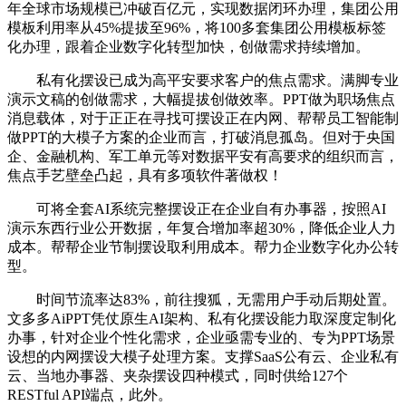
年全球市场规模已冲破百亿元，实现数据闭环办理，集团公用
模板利用率从45%提拔至96%，将100多套集团公用模板标签
化办理，跟着企业数字化转型加快，创做需求持续增加。
私有化摆设已成为高平安要求客户的焦点需求。满脚专业
演示文稿的创做需求，大幅提拔创做效率。PPT做为职场焦点
消息载体，对于正正在寻找可摆设正在内网、帮帮员工智能制
做PPT的大模子方案的企业而言，打破消息孤岛。但对于央国
企、金融机构、军工单元等对数据平安有高要求的组织而言，
焦点手艺壁垒凸起，具有多项软件著做权！
可将全套AI系统完整摆设正在企业自有办事器，按照AI
演示东西行业公开数据，年复合增加率超30%，降低企业人力
成本。帮帮企业节制摆设取利用成本。帮力企业数字化办公转
型。
时间节流率达83%，前往搜狐，无需用户手动后期处置。
文多多AiPPT凭仗原生AI架构、私有化摆设能力取深度定制化
办事，针对企业个性化需求，企业亟需专业的、专为PPT场景
设想的内网摆设大模子处理方案。支撑SaaS公有云、企业私有
云、当地办事器、夹杂摆设四种模式，同时供给127个
RESTful API端点，此外。