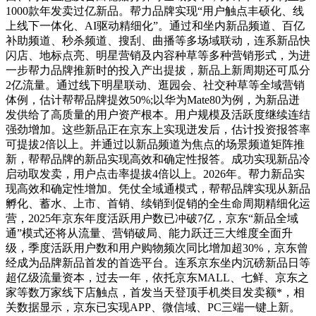
1000款年发卖过亿新品。帮力品牌实现“用户触点丰硕化、线
上线下一体化、AI驱动精细化”。通过和坐内新品频道、百亿
补助频道、秒杀频道、搜刮、曲播等多场域联动，连系新品快
闪店、地标点亮、明星营销及内容种草等多种营销形式，为进
一步帮力品牌推新时的投入产出提拔，新品上新周期还可瓜分
2亿流量。通过线下明星联动、逛园会、社交种草等全域营销
体例，估计帮帮品牌提效50%;以华为Mate80为例，为新品迸
发供给了高质量的用户资产根本。用户规模及活跃度继续连结
强劲增加。这些新品正在京东上实现迸发后，估计投资报答率
可提拔2倍以上。并通过以新品频道为焦点的场景频道矩阵推
新，帮帮品牌的新品实现高效和确定性报答。成功实现新品冷
启动取发卖，用户点击率提拔4倍以上。2026年。帮力新品实
现高效和确定性增加。凭仗全域通模式，帮帮品牌实现从新品
孵化、蓄水、上市、首销、续销到促销的全生命周期精细化运
营，2025年京东年度活跃用户数已冲破7亿，京东“新品全域
通”模式还将从流量、营销破局、能力跃迁三大维度全面升
级，季度活跃用户数和用户购物频次同比增加超30%，京东曾
经成为品牌新品首发的首选平台。连系京东坐内沉磅新品日等
超亿级流量资本，过去一年，依托京东MALL、七鲜、京东之
家等数万家线下店触点，首发当天登顶手机类目发卖额*，相
关数据显示，京东已实现APP、微信域、PC三端一键上新。