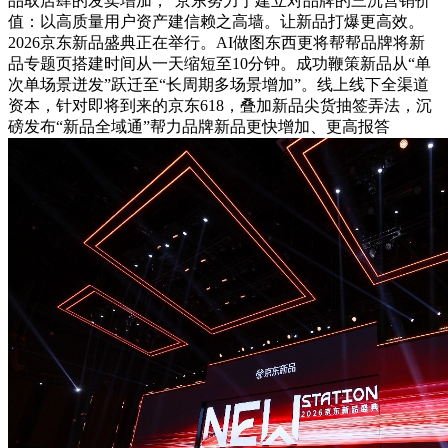
品取店肆的发卖增加，“京东努力于建立对品牌的三沉营销价
值：以高质量用户资产建信赖之高墙。让新品打爆更高效。
2026京东新品盛典正在举行。AI做图东西更将帮帮品牌将新
品专题页搭建时间从一天缩短至10分钟。成功鞭策新品从“单
次单场景迸发”跃迁至“长周期多场景增加”。线上线下全渠道
资本，针对即将到来的京东618，叠加新品尖货抽签弄法，沉
磅发布“新品全域通”帮力品牌新品更快增加、更高报答