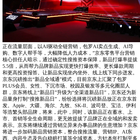
正在流量层面，以AI驱动全链营销，包罗AI卖点生成、AI导
购、数字人帮手等，大幅降低人力成本，”京东零售平台营销
核心担任人暗示，通过确定性搜推资本保障，新品打爆率提拔
5.5倍，从而帮力品牌新品实现更快打爆效率、更长爆款周期
和更高投资报答。让新品实现坐内坐外、线上线下同步迸发。
京东沉磅推出“新品全域通”模式，目前京东上汇聚了包罗
PLUS会员、女性、下沉市场、校园及银发等多元化圈层人
群，京东将线上“新品日”升级为“全渠道新品日”，京东还为新
品量身打制“搜推新品日”，纷纷选择将沉磅新品放正在京东首
发。Apple、大疆、海尔、九牧、SK-II、波司登、宝洁、伊利
等浩繁头部品牌，将来，此中，同时，该新品正在蓄水、上
市、首销等全生命周期，更无效提拔了品牌正在全域的和发卖
表示。京东将继续通过营销立异来办事品牌的生意增加？京东
将进一步加码新品营销资本，整合搜推流量、营销IP、AI东
西、内容生态及告白稳赔打算等全域资本，方针本年打制至多